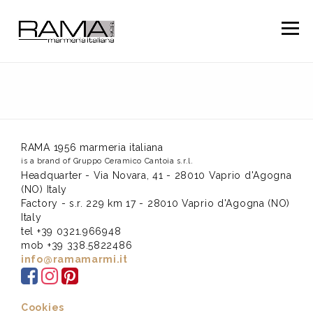
Togg
navig
RAMA 1956 marmeria italiana
is a brand of Gruppo Ceramico Cantoia s.r.l.
Headquarter - Via Novara, 41 - 28010 Vaprio d'Agogna
(NO) Italy
Factory - s.r. 229 km 17 - 28010 Vaprio d'Agogna (NO)
Italy
tel +39 0321.966948
mob +39 338.5822486
info@ramamarmi.it
Cookies