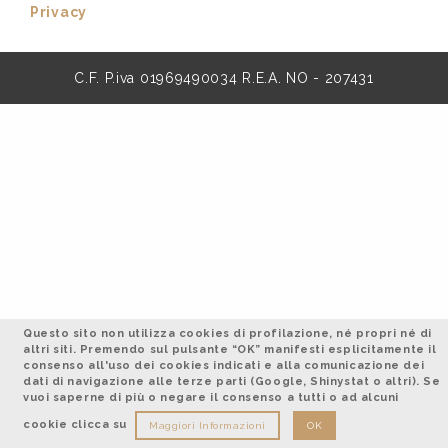
Privacy
C.F. P.iva 01969490034 R.E.A. NO - 207431
Questo sito non utilizza cookies di profilazione, né propri né di
altri siti. Premendo sul pulsante “OK” manifesti esplicitamente il
consenso all'uso dei cookies indicati e alla comunicazione dei
dati di navigazione alle terze parti (Google, Shinystat o altri). Se
vuoi saperne di più o negare il consenso a tutti o ad alcuni
cookie clicca su
Maggiori Informazioni
OK